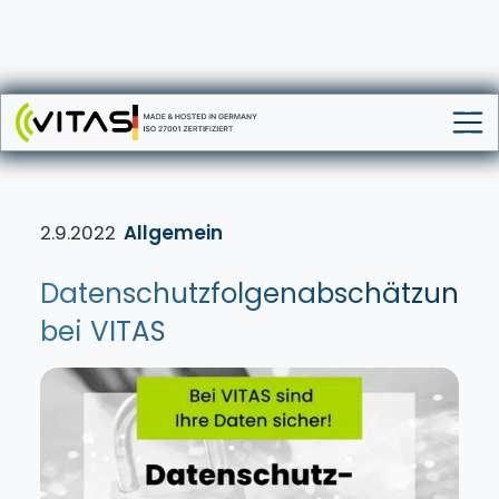
VITAS Plattform
Über VITAS
2.9.2022
Allgemein
News
Karriere
Datenschutzfolgenabschätzung
Presse
bei VITAS
Kontakt