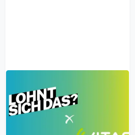
VITAS im Bayerischen Rundfunk
Der Bayerischer Rundfunk begleitet uns auf seinem
YouTube-Kanal „Lohnt sich das?“ und zeigt unsere
Entwicklung vom Start 2019 bis zu unserem
Wachstum als erfolgreiches KI-Start-up.
April 8, 2026
ARTIKEL LESEN