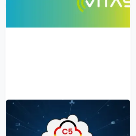
Wir haben das C5-Testat erhalten!
Das erste C5-Testat bestätigt offiziell unser
geprüftes Sicherheits- und Compliance-Niveau. Für
unsere Kund:innen bedeutet das: maximale