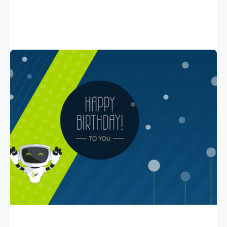
6 Jahre VITAS – Wir feiern Innovation,
Wachstum und Erfolg!
Seit 2019 revolutioniert VITAS die KI-gestützte
Kommunikation – mit über 300 neuen Kund:innen in
2024, starken Integrationen und neuen Lösungen wie
dem VITAS Chatbot und Messenger. Lasst uns
gemeinsam das nächste Kapitel gestalten!
March 4, 2025
ARTIKEL LESEN