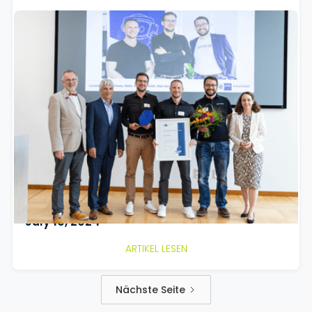
VITAS erhält den IHK Gründerpreis
Mittelfranken 2024
Die VITAS GmbH freut sich über den Gewinn des IHK
Gründerpreises Mittelfranken 2024! Gegründet im
März 2019 von Thomas Abend, René Straub und
Tobias Bäumler, entwickelt VITAS einen digitalen
Assistenten zur Optimierung der
Kundenkommunikation unter höchsten
Datenschutzstandards. Der Erhalt des Preises würdigt
den mutigen Schritt zur Gründung und gibt Ansporn
für die Zukunft!
July 10, 2024
ARTIKEL LESEN
Nächste Seite