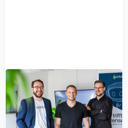
VITAS sichert sich
Wachstumsfinanzierung: AI.FUND
investiert in die Zukunft der KI-
Telefonassistenten
Mit der Unterstützung des AI.FUND beschleunigt VITAS
seine Expansion und stärkt seine Position als
führender Anbieter für KI-basierte